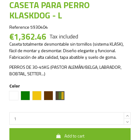
CASETA PARA PERRO
KLASKDOG - L
Reference
5930404
€1,362.46
Tax included
Caseta totalmente desmontable sin tornillos (sistema KLASK),
fácil de montar y desmontar. Diseño elegante y funcional.
Fabricación de alta calidad, tapa abatible y suelo de goma.
PERROS DE 30-45KG (PASTOR ALEMÁN/BELGA, LABRADOR,
BOBTAIL, SETTER...)
Color
White
Green
Yellow
Brown
Mixto
Add to cart