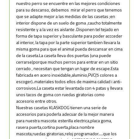
nuestro perro se encuentre en las mejores condiciones
para su descanso, debemos mirar el perro que tenemos
que se adapte mejor a las medidas de las casetas ;en
interior dispone de un suelo de goma ,caucho totalmente
resistente y a la vez es aislante .Disponen tel tejado en
forma de tapa superior y basculante para poder accceder
al interior, la tapa por la parte superior tambien llevara la
misma goma para que el animal pueda descansar en cima
de la caseta.La caseta lleva dos puertas (una puede
cerrarse)porque muchos perros para entrar en un sitio
cerrado , necesitan que tengan un lugar de escape.Esta
fabricada en acero inoxidable,aluminio,PVC(5 colores a
escoger)..materiales todos ellos de maxima calidad i anti-
corrosivos.La caseta estar levantada con 4 patas y llevara
unos tacos de goma con ruedas giratorias como
accesorio entre otros.
Nuestras casetas KLASKDOG tienen una serie de
accesorios para poderla adecuar de la mejor manera
para nuestra mascota: esterilla electrica,placa goma,
rasera puerta,cortina puerta,placa nombre
mascota,ruedas giratorias,reloj programador.....que los