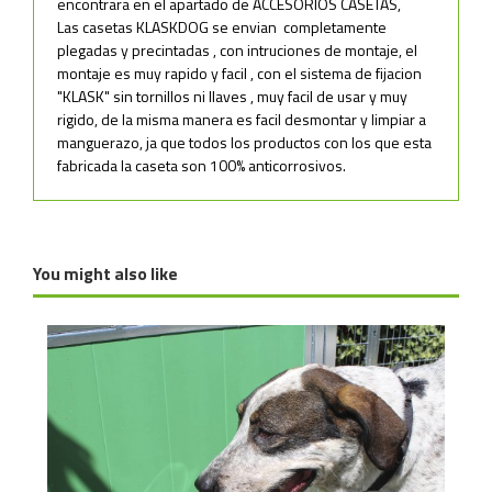
encontrara en el apartado de ACCESORIOS CASETAS,
Las casetas KLASKDOG se envian completamente
plegadas y precintadas , con intruciones de montaje, el
montaje es muy rapido y facil , con el sistema de fijacion
"KLASK" sin tornillos ni llaves , muy facil de usar y muy
rigido, de la misma manera es facil desmontar y limpiar a
manguerazo, ja que todos los productos con los que esta
fabricada la caseta son 100% anticorrosivos.
-TOTALMENTE DESMONTABLES Y RÍGIDAS-
---------------------MEDIDAS Y PESO PARA
-MONTAJE SISTEMA "KLASK" SIN TORNILLOS-
TRANSPORTE---------------------
-FABRICADO CON MATERIALES DE PRIMERA CALIDAD Y
ANTICORROSIVOS(ACERO INOXIDABLE, ALUMINIO,PVC)
-MEDIDAS CAJA TRANSPORTE--------------------125 X
You might also like
-NO HAY EN EL MERCADO UNA CASETA CON TANTAS
80 X 25 (MEDIDAS EN CMS)
PRESTACIONES COMO KLASKDOG-
-2 PUERTAS EN CADA CASETA , PORQUE EL ANIMAL NO
-BULTOS------------------------------------------------
TENGA MIEDO I SIEMPRE TENGA UNA VIA DE ESCAPE SI SE
--------- 2 BULTOS
VE AMENAZADO (PODEMOS TAPAR UNA CON RASERA)-
-LATERALES DE LAMAS PVC MATCHEMBRADO, DE
- PESO APROXIMADO ( TOTAL)---------------------------
DIFERENTES COLORES A ESCOGER-
----- 50 KG
-TEJADO ABATIBLE Y CON GOMA EN LA PARTE SUPERIOR
,PRACTICO Y ROBUSTO-
-SUELO CASETA DE GOMA RESISTENTE Y COMODA DE 13