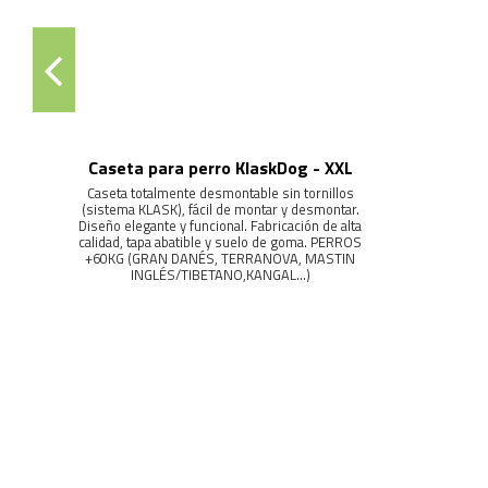
L
os
ar.
alta
RROS
LER,