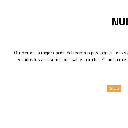
NU
Ofrecemos la mejor opción del mercado para particulares y 
y todos los accesorios necesarios para hacer que su masc
On sale!
Caseta para perro KlaskDog - XXL
Caseta totalmente desmontable sin tornillos
(sistema KLASK), fácil de montar y desmontar.
Diseño elegante y funcional. Fabricación de alta
calidad, tapa abatible y suelo de goma. PERROS
+60KG (GRAN DANÉS, TERRANOVA, MASTIN
INGLÉS/TIBETANO,KANGAL...)