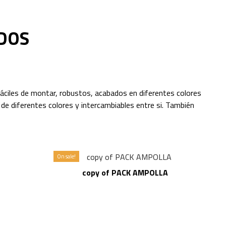
DOS
fáciles de montar, robustos, acabados en diferentes colores
de diferentes colores y intercambiables entre si. También
On sale!
LLA
copy of PACK AMPOLLA
C
(s
Di
ca