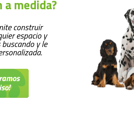
n a medida?
ite construir
uier espacio y
 buscando y le
rsonalizada.