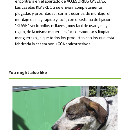
encontrara en el apartado de ACCESORIOS CASETAS,
Las casetas KLASKDOG se envian completamente
plegadas y precintadas , con intruciones de montaje, el
montaje es muy rapido y facil , con el sistema de fijacion
"KLASK" sin tornillos ni llaves , muy facil de usar y muy
rigido, de la misma manera es facil desmontar y limpiar a
manguerazo, ja que todos los productos con los que esta
fabricada la caseta son 100% anticorrosivos.
-TOTALMENTE DESMONTABLES Y RÍGIDAS-
---------------------MEDIDAS Y PESO PARA
-MONTAJE SISTEMA "KLASK" SIN TORNILLOS-
TRANSPORTE---------------------
-FABRICADO CON MATERIALES DE PRIMERA CALIDAD Y
ANTICORROSIVOS(ACERO INOXIDABLE, ALUMINIO,PVC)
-MEDIDAS CAJA TRANSPORTE--------------------135 X
You might also like
-NO HAY EN EL MERCADO UNA CASETA CON TANTAS
90 X 25 (MEDIDAS EN CMS)
PRESTACIONES COMO KLASKDOG-
-2 PUERTAS EN CADA CASETA , PORQUE EL ANIMAL NO
-BULTOS------------------------------------------------
TENGA MIEDO I SIEMPRE TENGA UNA VIA DE ESCAPE SI SE
--------- 2 BULTOS
VE AMENAZADO (PODEMOS TAPAR UNA CON RASERA)-
-LATERALES DE LAMAS PVC MATCHEMBRADO, DE
- PESO APROXIMADO ( TOTAL)---------------------------
DIFERENTES COLORES A ESCOGER-
---- 60 KG
-TEJADO ABATIBLE Y CON GOMA EN LA PARTE SUPERIOR
,PRACTICO Y ROBUSTO-
-SUELO CASETA DE GOMA RESISTENTE Y COMODA DE 13