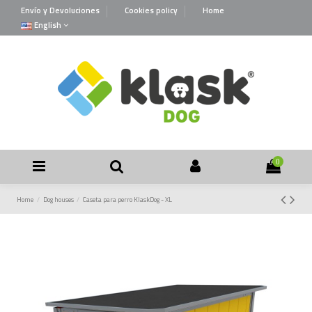
Envío y Devoluciones
Cookies policy
Home
English
0
Home
Dog houses
Caseta para perro KlaskDog - XL