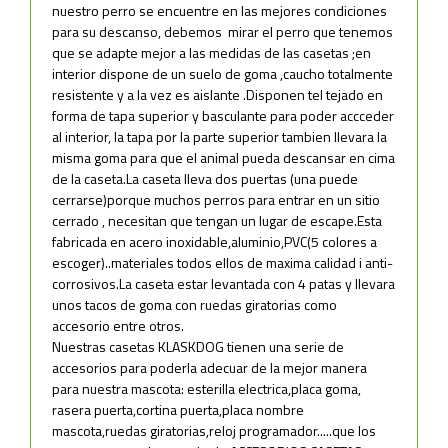
nuestro perro se encuentre en las mejores condiciones
para su descanso, debemos mirar el perro que tenemos
que se adapte mejor a las medidas de las casetas ;en
interior dispone de un suelo de goma ,caucho totalmente
resistente y a la vez es aislante .Disponen tel tejado en
forma de tapa superior y basculante para poder accceder
al interior, la tapa por la parte superior tambien llevara la
misma goma para que el animal pueda descansar en cima
de la caseta.La caseta lleva dos puertas (una puede
cerrarse)porque muchos perros para entrar en un sitio
cerrado , necesitan que tengan un lugar de escape.Esta
fabricada en acero inoxidable,aluminio,PVC(5 colores a
escoger)..materiales todos ellos de maxima calidad i anti-
corrosivos.La caseta estar levantada con 4 patas y llevara
unos tacos de goma con ruedas giratorias como
accesorio entre otros.
Nuestras casetas KLASKDOG tienen una serie de
accesorios para poderla adecuar de la mejor manera
para nuestra mascota: esterilla electrica,placa goma,
rasera puerta,cortina puerta,placa nombre
mascota,ruedas giratorias,reloj programador.....que los