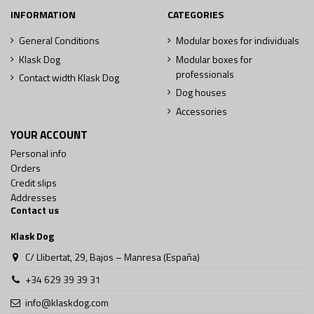
INFORMATION
CATEGORIES
General Conditions
Modular boxes for individuals
Klask Dog
Modular boxes for
professionals
Contact width Klask Dog
Dog houses
Accessories
YOUR ACCOUNT
Personal info
Orders
Credit slips
Addresses
Contact us
Klask Dog
C/ Llibertat, 29, Bajos – Manresa (España)
+34 629 39 39 31
info@klaskdog.com