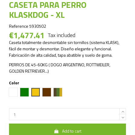
CASETA PARA PERRO
KLASKDOG - XL
Reference
5930502
€1,477.41
Tax included
Caseta totalmente desmontable sin tornillos (sistema KLASK),
fácil de montar y desmontar. Diseño elegante y funcional.
Fabricación de alta calidad, tapa abatible y suelo de goma.
PERROS DE 45-60KG ( DOGO ARGENTINO, ROTTWEILER,
GOLDEN RETRIEVER...)
Color
White
Green
Yellow
Brown
Mixto
Add to cart